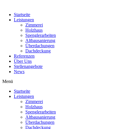
Zum
Inhalt
Startseite
wechseln
Leistungen
Zimmerei
Holzhaus
Spenglerarbeiten
Altbausanierung
Überdachungen
Dachdeckung
Referenzen
Über Uns
Stellenangebote
News
Menü
Startseite
Leistungen
Zimmerei
Holzhaus
Spenglerarbeiten
Altbausanierung
Überdachungen
Dachdeckung